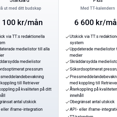
Standard
Plus
å ut med ditt budskap
Med TT-kalendern
 100 kr/mån
6 600 kr/m
ick via TT:s redaktionella
Utskick via TT:s redaktion
check
tem
system
aterade medielistor till alla
Uppdaterade medielistor ti
check
er
medier
ddarsydda medielistor
Skräddarsydda medielist
check
rdsoptimerat pressrum
Sökordsoptimerat press
check
ssmeddelandebevakning
Pressmeddelandebevakn
check
koppling till Retriever
med koppling till Retrieve
koppling på kvaliteten på ditt
Återkoppling på kvaliteten
check
håll
innehåll
ränsat antal utskick
Obegränsat antal utskick
check
 eller iframe-integration
API- eller iframe-integrat
check
TT-kalendern