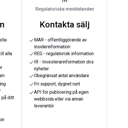
IR
Regulatoriska meddelanden
ån
Kontakta sälj
ella
MAR - offentliggörande av
check
insiderinformation
ll alla
REG - regulatorisk information
check
IR - Investerarinformation dvs
check
or
nyheter
rum
Obegränsat antal användare
check
ing
Fri support, dygnet runt
check
r
API för publicering på egen
check
 på ditt
webbsida eller via annan
leverantör
ion