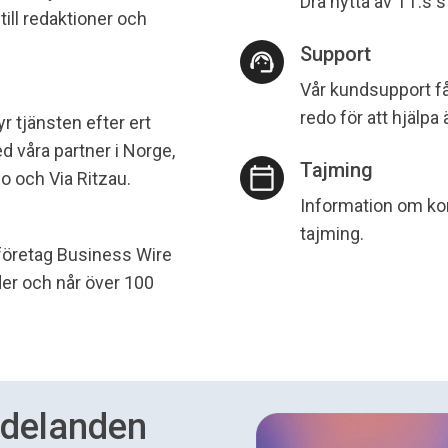
Dra nytta av TT:s 
ill redaktioner och
Support
support_agent
Vår kundsupport får
redo för att hjälpa 
r tjänsten efter ert
 våra partner i Norge,
Tajming
calendar_today
 och Via Ritzau.
Information om ko
tajming.
rföretag Business Wire
nder och når över 100
ddelanden