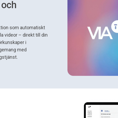
t och
nktion som automatiskt
videor – direkt till din
förkunskaper i
ngagemang med
gstjänst.