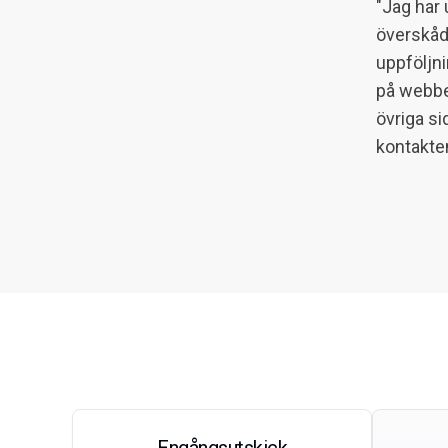
"
Jag har 
överskådl
uppföljni
på webben
övriga si
kontakten