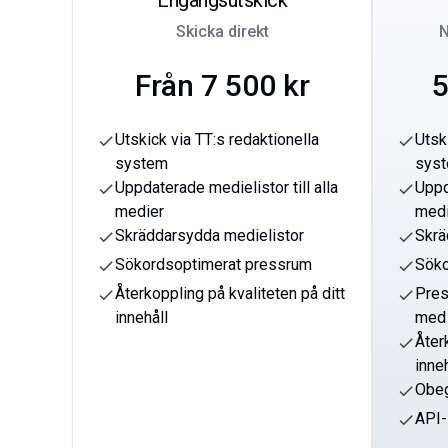
Engångsutskick
Skicka direkt
N
Från 7 500 kr
5
Utskick via TT:s redaktionella
Utsk
check
check
system
sys
Uppdaterade medielistor till alla
Uppd
check
check
medier
medi
Skräddarsydda medielistor
Skrä
check
check
Sökordsoptimerat pressrum
Söko
check
check
Återkoppling på kvaliteten på ditt
Pre
check
check
innehåll
med 
Åter
check
inne
Obeg
check
API-
check