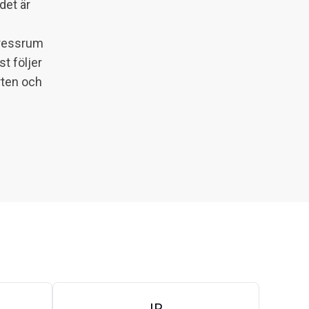
det är
 pressrum
"
Via TT är pålitligt, enkelt att använda och s
t följer
– funkar utmärkt. Vi är mycket nöjda och ka
rten och
Jonas Mellqvist, T