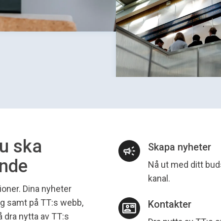
du ska
Skapa nyheter
campaign
ande
Nå ut med ditt bud
kanal.
ioner. Dina nyheter
tyg samt på TT:s webb,
Kontakter
contact_mail
å dra nytta av TT:s