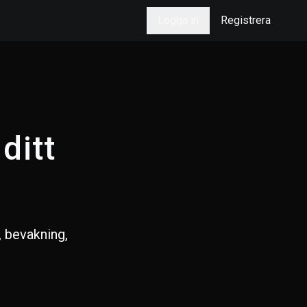
Logga in
Registrera
ditt
, bevakning,