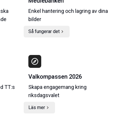
Mediebanken
 ska
Enkel hantering och lagring av dina
nde
bilder
Så fungerar det
chevron_right
explore
Valkompassen 2026
ed TT:s
Skapa engagemang kring
riksdagsvalet
Läs mer
chevron_right