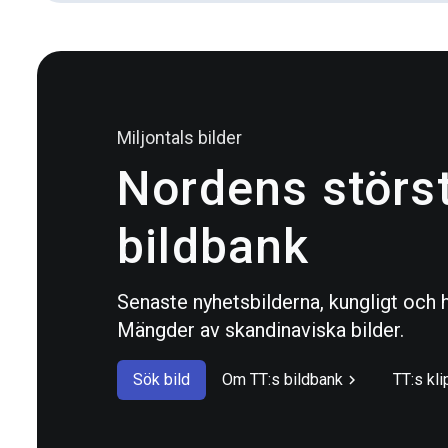
Miljontals bilder
Nordens störs
bildbank
Senaste nyhetsbilderna, kungligt och h
Mängder av skandinaviska bilder.
Sök bild
Om TT:s bildbank
TT:s kli
chevron_right