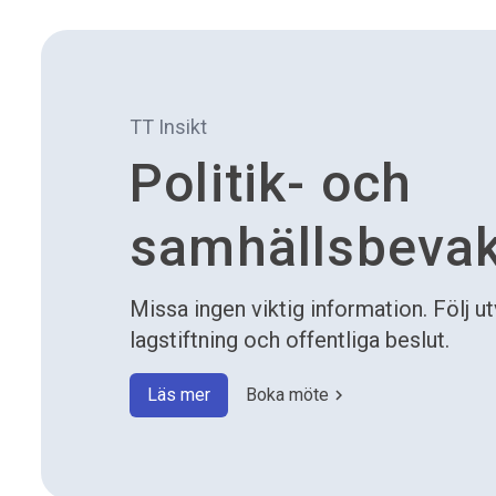
TT Insikt
Politik- och
samhällsbeva
Missa ingen viktig information. Följ u
lagstiftning och offentliga beslut.
Läs mer
Boka möte
chevron_right