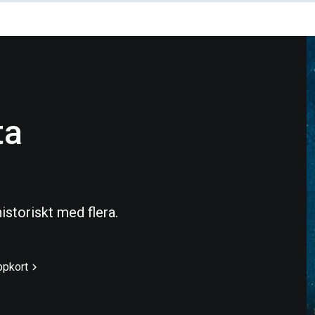
ta
istoriskt med flera.
ppkort
chevron_right