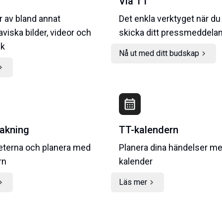
Via TT
 av bland annat
Det enkla verktyget när du
viska bilder, videor och
skicka ditt pressmeddela
ik
Nå ut med ditt budskap
chevron_right
on_right
calendar_month
akning
TT-kalendern
heterna och planera med
Planera dina händelser m
rn
kalender
Läs mer
on_right
chevron_right