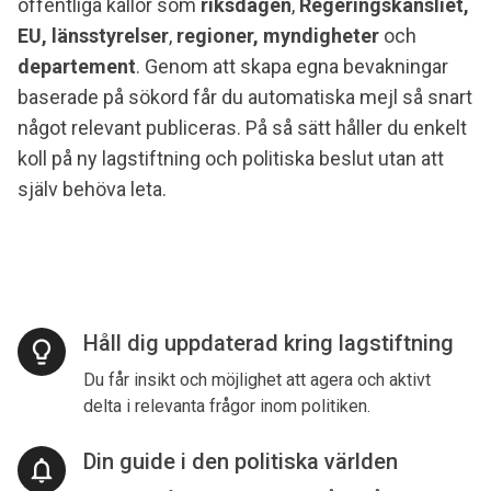
offentliga källor som
riksdagen
,
Regeringskansliet,
EU,
länsstyrelser
,
regioner,
myndigheter
och
departement
. Genom att skapa egna bevakningar
baserade på sökord får du automatiska mejl så snart
något relevant publiceras. På så sätt håller du enkelt
koll på ny lagstiftning och politiska beslut utan att
själv behöva leta.
Håll dig uppdaterad kring lagstiftning
lightbulb
Du får insikt och möjlighet att agera och aktivt
delta i relevanta frågor inom politiken.
Din guide i den politiska världen
notifications