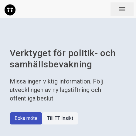
menu
Verktyget för politik- och
samhällsbevakning
Missa ingen viktig information. Följ
utvecklingen av ny lagstiftning och
offentliga beslut.
Boka möte
Till TT Insikt