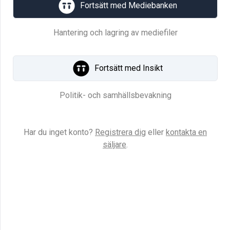
Fortsätt med Mediebanken
Hantering och lagring av mediefiler
Vi gör andra bättre
Fortsätt med Insikt
Sveriges nationella nyhetsbyrå sedan 1921.
Politik- och samhällsbevakning
Sedan snart ett sekel bygger vi affärer och
skapar trovärdighet som oberoende aktör i
Har du inget konto?
Registrera dig
eller
kontakta en
Mediesverige. Vi gör andra bättre!
säljare
.
1921 grundades TT som en oberoende