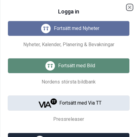
menu
Logga in
Cl
Fortsätt med Nyheter
Nyheter, Kalender, Planering & Bevakningar
Om TT Nyhetsbyrån
Fortsätt med Bild
Sveriges nationella nyhetsbyrå.
Redaktionellt innehåll, bildbank, bevakning,
Nordens största bildbank
mediebank och pressmeddelandetjänst.
Fortsätt med Via TT
Om oss
Historia
Pressreleaser