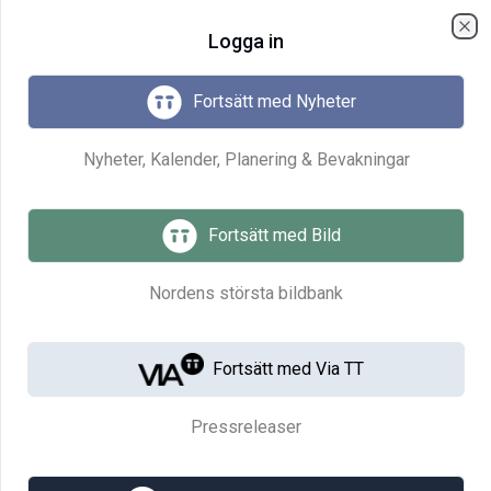
menu
Logga in
Cl
Fortsätt med Nyheter
Nyheter, Kalender, Planering & Bevakningar
Enkel hantering och
lagring av dina mediefiler
Fortsätt med Bild
TT:s mediebank är ett Digital Asset
Nordens största bildbank
Management-system (DAM) för att lagra
och hantera mediefiler.
Fortsätt med Via TT
Boka möte
Till Mediebanken
Pressreleaser