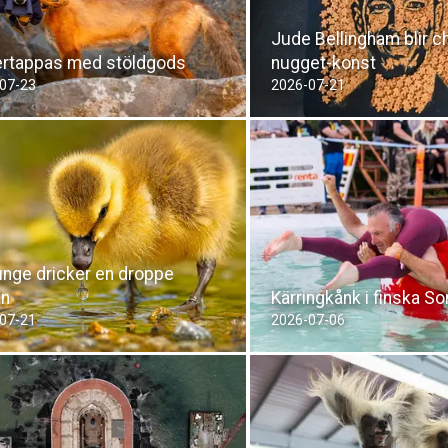
Jude Bellingham blir c
ertappas med stöldgods
nugget-konst
07-23
2026-07-21
nge dricker en droppe
en
Kärringkånk i finska So
07-21
2026-07-06