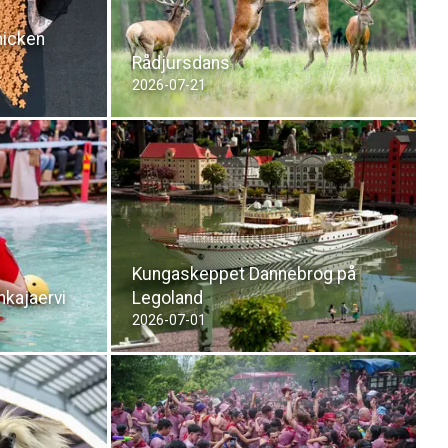
hicken
Rådjursdans
2026-07-21
Kungaskeppet Dannebrog på
nkajaervi
Legoland
2026-07-01