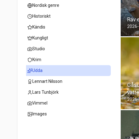
Nordisk genre
Historiskt
Räv 
2026-
Kändis
Kungligt
Studio
Krim
Udda
Lennart Nilsson
Gåsu
vatt
Lars Tunbjörk
2026-
Vimmel
Images