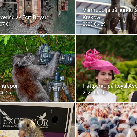
Värmebölja på hundutst
vering av Fort Boyard
Krakow
07-01
2026-06-29
kna apor
Hattparad på Royal As
06-25
2026-06-16