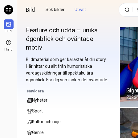
Hoppa till innehåll
Bild
Sök bilder
Utvalt
Feature och udda – unika
Bild
ögonblick och oväntade
motiv
Hjälp
Bildmaterial som ger karaktär åt din story.
Här hittar du allt från humoristiska
vardagsskildringar till spektakulära
ögonblick. För dig som söker det oväntade.
Giga
Navigera
2026-
Nyheter
Sport
Kultur och nöje
Genre