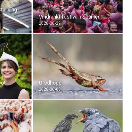
ällning i
Vindränkt festival i Spanien
2026-06-29
cot
Grodhopp
2026-06-08