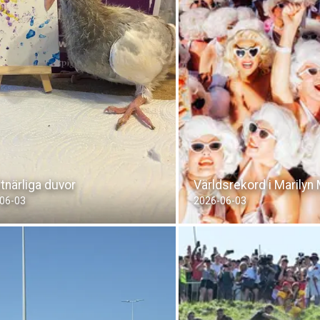
tnärliga duvor
Världsrekord i Marily
06-03
2026-06-03