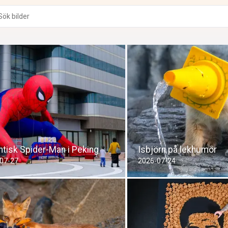
ntisk Spider-Man i Peking
Isbjörn på lekhumör
07-27
2026-07-24