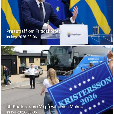
Pressträff om Fritidskortet
Inrikes
-
2026-08-06
Ulf Kristersson (M) på valturné i Malmö
Inrikes
-
2026-08-06