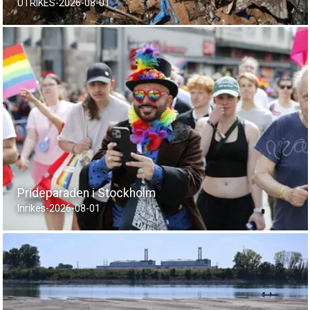
UTRIKES
-
2026-08-01
Prideparaden i Stockholm
Inrikes
-
2026-08-01