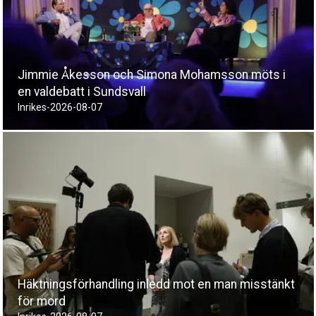
Jimmie Åkesson och Simona Mohamsson möts i
en valdebatt i Sundsvall
Inrikes
-
2026-08-07
Häktningsförhandling inledd mot en man misstänkt
för mord