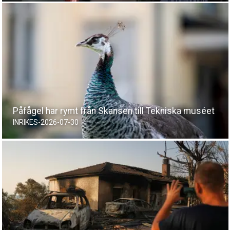
Påfågel har rymt från Skansen till Tekniska muséet
INRIKES
-
2026-07-30