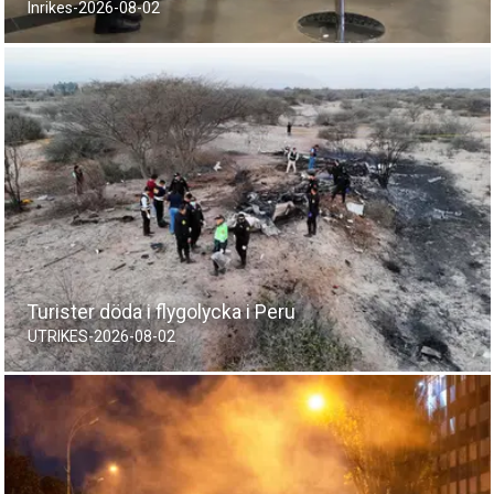
Inrikes
-
2026-08-02
Turister döda i flygolycka i Peru
UTRIKES
-
2026-08-02