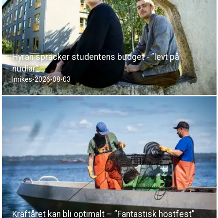
Hyran spräcker studentens budget - ”levt på
nudlar”
Inrikes
-
2026-08-03
Kräftåret kan bli optimalt – ”Fantastisk höstfest”