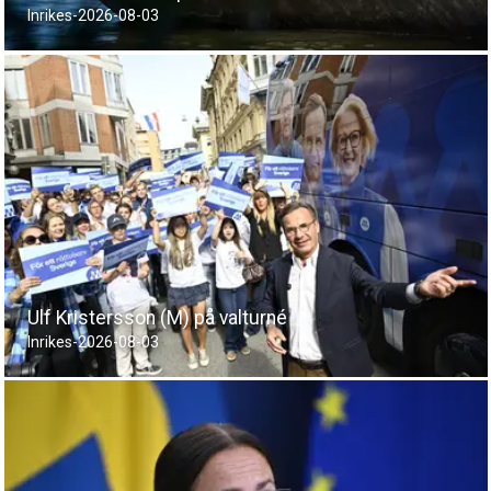
Inrikes
-
2026-08-03
Ulf Kristersson (M) på valturné
Inrikes
-
2026-08-03