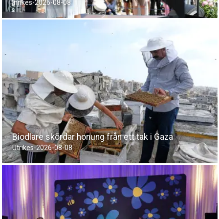
Inrikes
-
2026-08-08
Biodlare skördar honung från ett tak i Gaza
Utrikes
-
2026-08-08