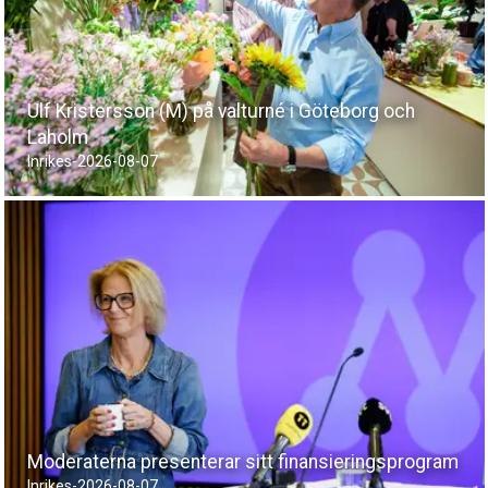
Ulf Kristersson (M) på valturné i Göteborg och
Laholm
Inrikes
-
2026-08-07
Moderaterna presenterar sitt finansieringsprogram
Inrikes
-
2026-08-07