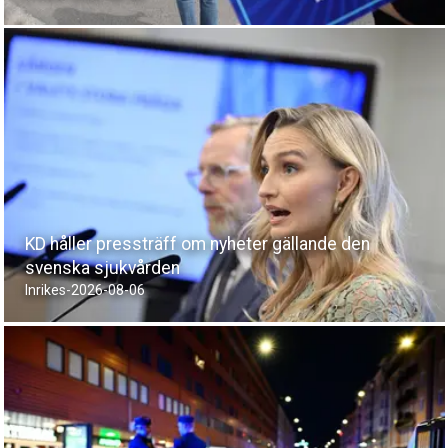
KD håller pressträff om nyheter gällande den
svenska sjukvården
Inrikes
-
2026-08-06