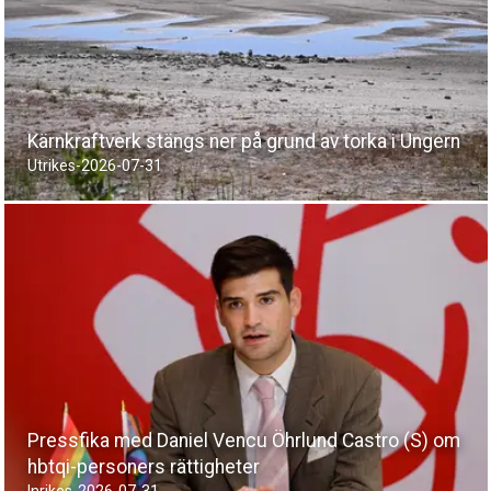
Kärnkraftverk stängs ner på grund av torka i Ungern
Utrikes
-
2026-07-31
Pressfika med Daniel Vencu Öhrlund Castro (S) om
hbtqi-personers rättigheter