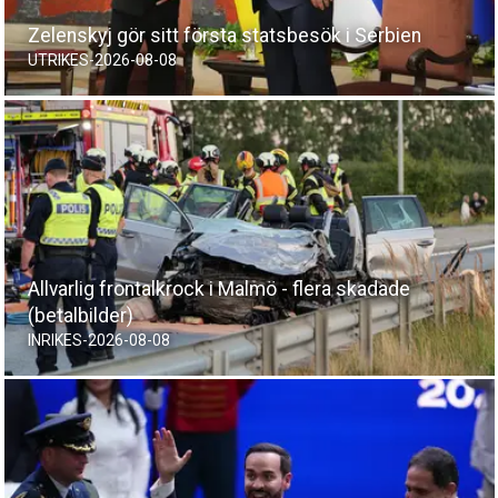
Zelenskyj gör sitt första statsbesök i Serbien
UTRIKES
-
2026-08-08
Allvarlig frontalkrock i Malmö - flera skadade
(betalbilder)
INRIKES
-
2026-08-08