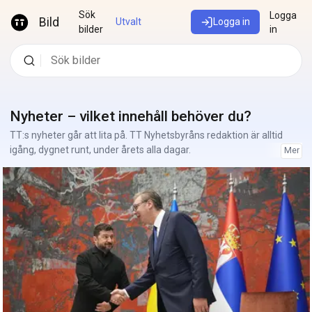
Hoppa till innehåll
Sök
Logga
Bild
Utvalt
Logga in
bilder
in
Nyheter – vilket innehåll behöver du?
TT:s nyheter går att lita på. TT Nyhetsbyråns redaktion är alltid
igång, dygnet runt, under årets alla dagar.
Mer