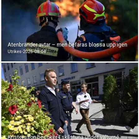
Atenbränder avtar – men befaras blossa upp igen
Utrikes
-
2026-08-04
Kristersson besöker Eskilstuna under valturné