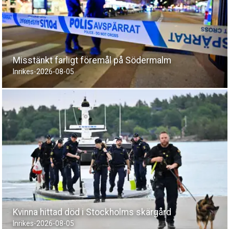
Misstänkt farligt föremål på Södermalm
Inrikes
-
2026-08-05
Kvinna hittad död i Stockholms skärgård
Inrikes
-
2026-08-05