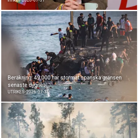
Inrikes
-
2026-07-31
Beräkning: 49 000 har stormat spanska gränsen
senaste dygnet
UTRIKES
-
2026-07-31