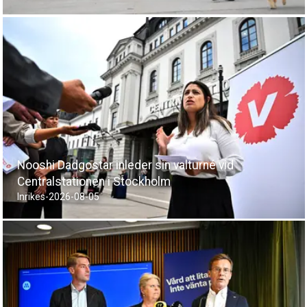
Nooshi Dadgostar inleder sin valturné vid
Centralstationen i Stockholm
Inrikes
-
2026-08-05