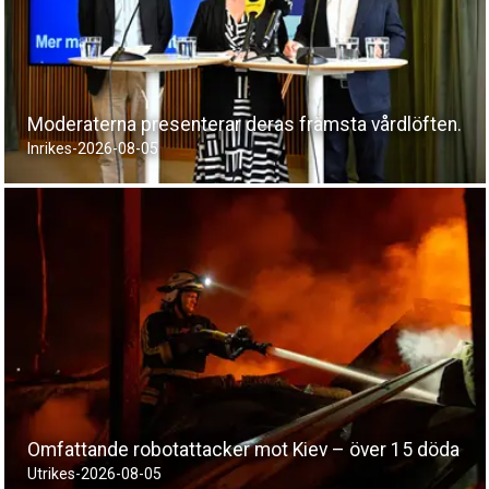
Moderaterna presenterar deras främsta vårdlöften.
Inrikes
-
2026-08-05
Omfattande robotattacker mot Kiev – över 15 döda
Utrikes
-
2026-08-05