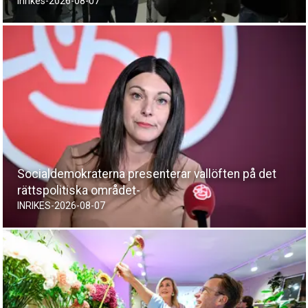
Inrikes
-
2026-08-07
Socialdemokraterna presenterar vallöften på det
rättspolitiska området-
INRIKES
-
2026-08-07