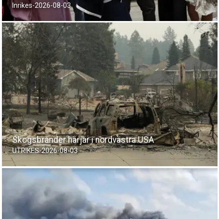
Inrikes
-
2026-08-03
Skogsbränder härjar i nordvästra USA
UTRIKES
-
2026-08-03