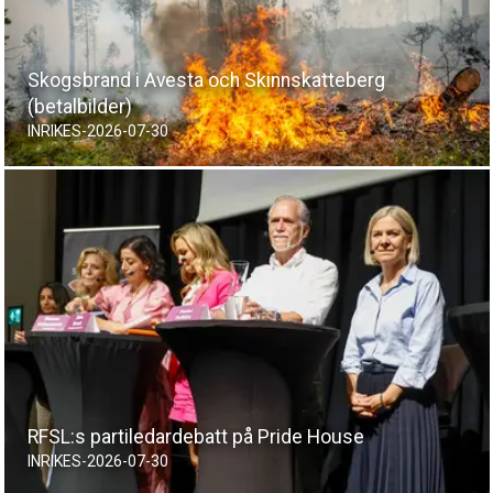
Skogsbrand i Avesta och Skinnskatteberg
(betalbilder)
INRIKES
-
2026-07-30
RFSL:s partiledardebatt på Pride House
INRIKES
-
2026-07-30