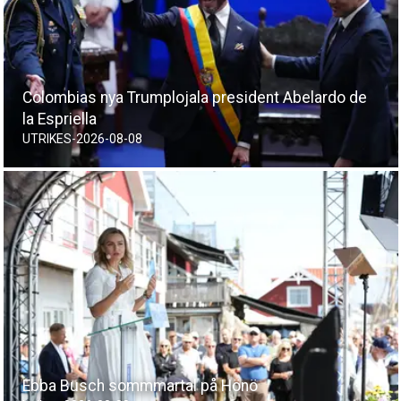
Colombias nya Trumplojala president Abelardo de
la Espriella
UTRIKES
-
2026-08-08
Ebba Busch sommmartal på Hönö