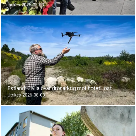
Inrikes
-
2026-08-03
Estland: Civila övar drönarkrig mot hotet i öst
Utrikes
-
2026-08-03