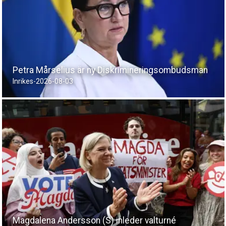
Petra Mårselius är ny Diskrimineringsombudsman
Inrikes
-
2026-08-03
Magdalena Andersson (S) inleder valturné