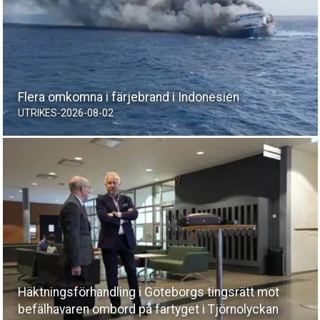
Flera omkomna i färjebrand i Indonesien
UTRIKES
-
2026-08-02
Häktningsförhandling i Göteborgs tingsrätt mot
befälhavaren ombord på fartyget i Tjörnolyckan