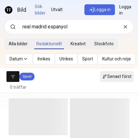
Hoppa till innehåll
Sök
Logga
Bild
Utvalt
Logga in
bilder
in
Alla bilder
Redaktionellt
Kreativt
Stockfoto
Datum
Inrikes
Utrikes
Sport
Kultur och nöje
Senast först
Sport
0 träffar