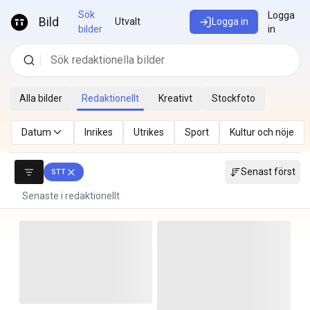
Hoppa till innehåll
Sök
Logga
Bild
Utvalt
Logga in
bilder
in
Alla bilder
Redaktionellt
Kreativt
Stockfoto
Datum
Inrikes
Utrikes
Sport
Kultur och nöje
Senast först
STT
Senaste i redaktionellt