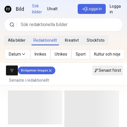
Hoppa till innehåll
Sök
Logga
Bild
Utvalt
Logga in
bilder
in
Alla bilder
Redaktionellt
Kreativt
Stockfoto
Datum
Inrikes
Utrikes
Sport
Kultur och nöje
Senast först
Bridgeman Images
Senaste i redaktionellt