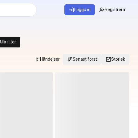
Logga in
Registrera
Alla filter
Händelser
Senast först
Storlek