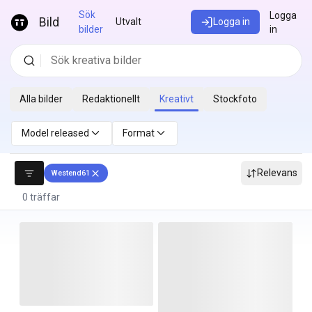
Hoppa till innehåll
Sök
Logga
Bild
Utvalt
Logga in
bilder
in
Alla bilder
Redaktionellt
Kreativt
Stockfoto
Model released
Format
Relevans
Westend61
0 träffar