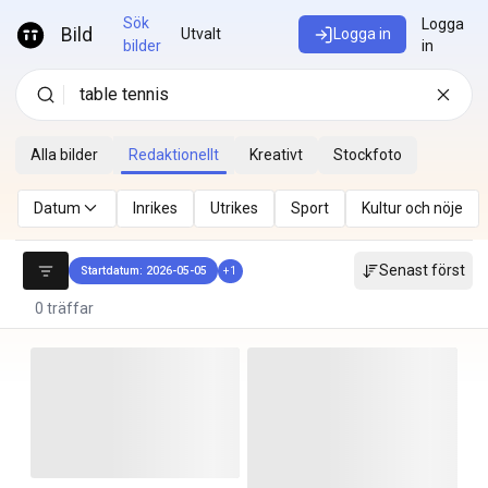
Hoppa till innehåll
Sök
Logga
Bild
Utvalt
Logga in
bilder
in
Alla bilder
Redaktionellt
Kreativt
Stockfoto
Datum
Inrikes
Utrikes
Sport
Kultur och nöje
Senast först
Startdatum: 2026-05-05
+
1
0 träffar