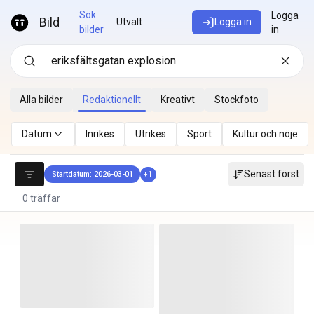
Hoppa till innehåll
Sök
Logga
Bild
Utvalt
Logga in
bilder
in
Alla bilder
Redaktionellt
Kreativt
Stockfoto
Datum
Inrikes
Utrikes
Sport
Kultur och nöje
Senast först
Startdatum: 2026-03-01
+
1
0 träffar