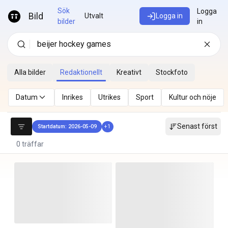
Hoppa till innehåll
Sök
Logga
Bild
Utvalt
Logga in
bilder
in
Alla bilder
Redaktionellt
Kreativt
Stockfoto
Datum
Inrikes
Utrikes
Sport
Kultur och nöje
Senast först
Startdatum: 2026-05-09
+
1
0 träffar