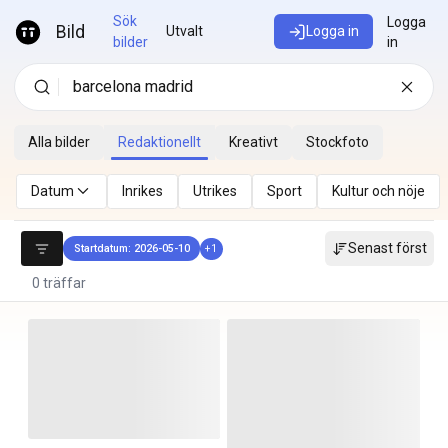
Hoppa till innehåll
Sök
Logga
Bild
Utvalt
Logga in
bilder
in
Alla bilder
Redaktionellt
Kreativt
Stockfoto
Datum
Inrikes
Utrikes
Sport
Kultur och nöje
Senast först
Startdatum: 2026-05-10
+
1
0 träffar