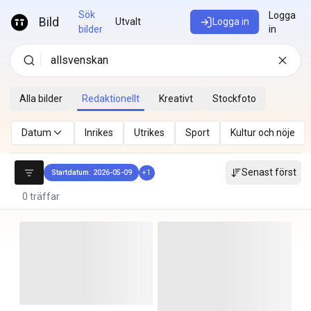
Hoppa till innehåll
Sök
Logga
Bild
Utvalt
Logga in
bilder
in
Alla bilder
Redaktionellt
Kreativt
Stockfoto
Datum
Inrikes
Utrikes
Sport
Kultur och nöje
Senast först
Startdatum: 2026-05-09
+
1
0 träffar