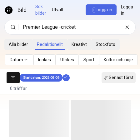
Hoppa till innehåll
Sök
Logga
Bild
Utvalt
Logga in
bilder
in
Alla bilder
Redaktionellt
Kreativt
Stockfoto
Datum
Inrikes
Utrikes
Sport
Kultur och nöje
Senast först
Startdatum: 2026-05-09
+
1
0 träffar