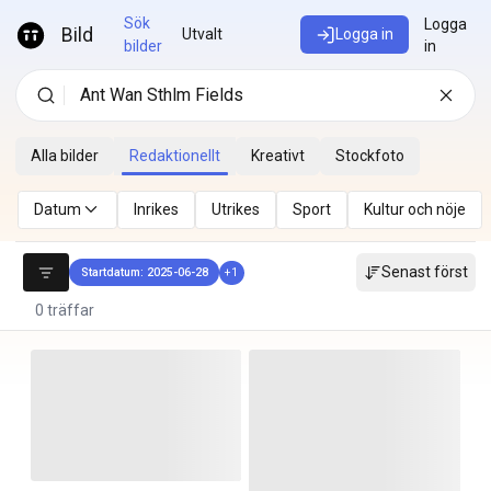
Hoppa till innehåll
Sök
Logga
Bild
Utvalt
Logga in
bilder
in
Alla bilder
Redaktionellt
Kreativt
Stockfoto
Datum
Inrikes
Utrikes
Sport
Kultur och nöje
Senast först
Startdatum: 2025-06-28
+
1
0 träffar