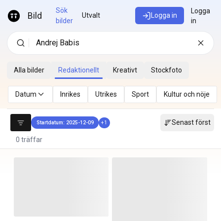
Hoppa till innehåll
Sök
Logga
Bild
Utvalt
Logga in
bilder
in
Alla bilder
Redaktionellt
Kreativt
Stockfoto
Datum
Inrikes
Utrikes
Sport
Kultur och nöje
Senast först
Startdatum: 2025-12-09
+
1
0 träffar