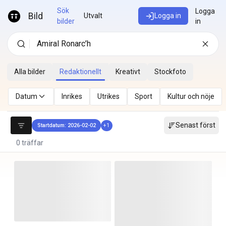
Hoppa till innehåll
Sök
Logga
Bild
Utvalt
Logga in
bilder
in
Alla bilder
Redaktionellt
Kreativt
Stockfoto
Datum
Inrikes
Utrikes
Sport
Kultur och nöje
Senast först
Startdatum: 2026-02-02
+
1
0 träffar