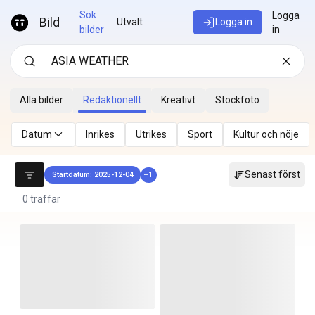
Hoppa till innehåll
Sök
Logga
Bild
Utvalt
Logga in
bilder
in
Alla bilder
Redaktionellt
Kreativt
Stockfoto
Datum
Inrikes
Utrikes
Sport
Kultur och nöje
Senast först
Startdatum: 2025-12-04
+
1
0 träffar