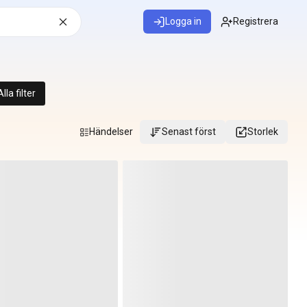
Logga in
Registrera
Alla filter
Händelser
Senast först
Storlek