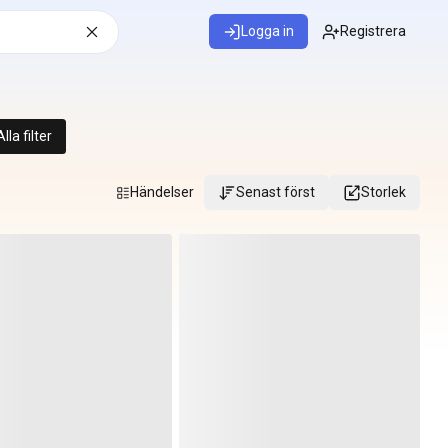
Logga in
Registrera
Alla filter
Händelser
Senast först
Storlek