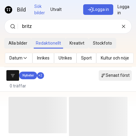
Hoppa till innehåll
Sök
Logga
Bild
Utvalt
Logga in
bilder
in
Alla bilder
Redaktionellt
Kreativt
Stockfoto
Datum
Inrikes
Utrikes
Sport
Kultur och nöje
Senast först
Nyheter
+
2
0 träffar