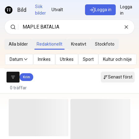
Hoppa till innehåll
Sök
Logga
Bild
Utvalt
Logga in
bilder
in
Alla bilder
Redaktionellt
Kreativt
Stockfoto
Datum
Inrikes
Utrikes
Sport
Kultur och nöje
Senast först
Krim
0 träffar