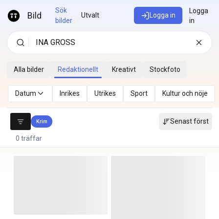
Hoppa till innehåll
Sök
Logga
Bild
Utvalt
Logga in
bilder
in
Alla bilder
Redaktionellt
Kreativt
Stockfoto
Datum
Inrikes
Utrikes
Sport
Kultur och nöje
Senast först
Krim
0 träffar