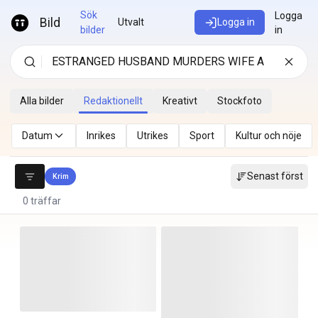
Hoppa till innehåll
Sök
Logga
Bild
Utvalt
Logga in
bilder
in
Alla bilder
Redaktionellt
Kreativt
Stockfoto
Datum
Inrikes
Utrikes
Sport
Kultur och nöje
Senast först
Krim
0 träffar